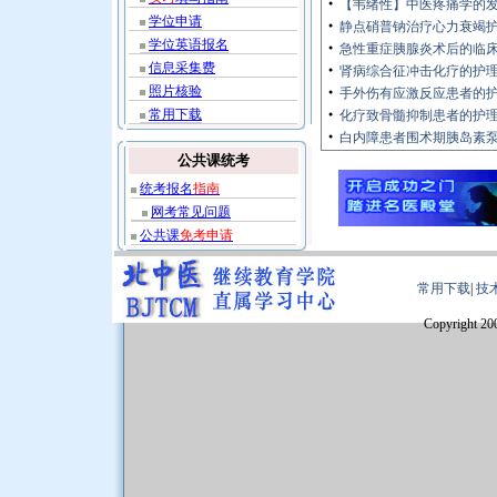
【韦绪性】中医疼痛学的
●
学位申请
静点硝普钠治疗心力衰竭
●
学位英语报名
急性重症胰腺炎术后的临
●
信息采集费
肾病综合征冲击化疗的护
●
照片核验
手外伤有应激反应患者的
●
常用下载
化疗致骨髓抑制患者的护
●
白内障患者围术期胰岛素
●
公共课统考
统考报名
指南
网考常见问题
公共课
免考申请
常用下载
|
技
Copyright 20