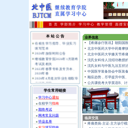
首 页
|
学部简介
|
学习中心
|
教学管理
|
面授安
本 站 公 告
业界信息
在校生学习指导、毕业实习
【疼痛诊疗医讯】朝阳国
●
填写范本
北京中医药大学中药膏摩
●
2026年放假时间公告
北京中医药大学膝关节疼
●
继续教育学院2026年1月期终
沈氏女科传人沈绍功教授
●
考试及相关
沈氏女科与中医九法五径
●
2022年春季专科及专升本、
中国医学装备协会中医装
2020年春
●
2026年4月批次毕业生领取毕
顺应趋势，尽早提升中医
●
业证及档案
公共课统考大学英语B、计
●
关于不要购买假冒复习题避
学生常用链接
免上当受骗的公告
公共课统考报名及相关规定
学习中心
通知
指南
在校学习
指南
期终考试
网考常见问题
临床交流
毕业名单
疼痛类病-主证-主方诊疗
●
实习
填写指南