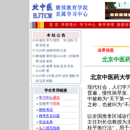
首 页
|
学部简介
|
学习中心
|
教学管理
|
面授安
本 站 公 告
在校生学习指导、毕业实习
填写范本
2026年放假时间公告
业界信息
继续教育学院2026年1月期终
北京中医
考试及相关
2022年春季专科及专升本、
2020年春
2026年4月批次毕业生领取毕
北京中医药大
业证及档案
关于不要购买假冒复习题避
现代社会，人们学
免上当受骗的公告
学生常用链接
普遍，慢性病早发
公共课统考报名及相关规定
学习中心
通知
中被称为“天下第一
指南
在校学习
指南
之称，也被叫为“不
期终考试
以全国推拿区域诊
网考常见问题
主任刘长信教授为
毕业名单
桂平衡疗法”，用
实习
填写指南