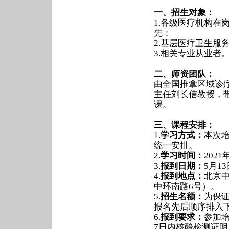
一、招生对象：
1.各级医疗机构
先；
2.基层医疗卫生服
3.相关专业从业者
二、师资团队：
由全国推拿区域诊
主任刘长信教授，
课。
三、课程安排：
1.
学习方式：
本次
统一安排。
2.
学习时间：
202
3.
报到日期：
5月13日
4.
报到地点：
北京
中环南路6号）。
5.
招生名额：
为保证
报名先后顺序排入
6.
报到要求：
参加
7日内核酸检测证明