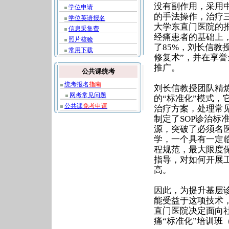
没有副作用，采用
学位申请
的手法操作，治疗
学位英语报名
大学东直门医院的推
信息采集费
经痛患者的基础上
照片核验
了85%，刘长信教
常用下载
修复术”，并在享誉
推广。
公共课统考
统考报名
指南
刘长信教授团队精
网考常见问题
的“标准化”模式
公共课
免考申请
治疗方案，处理常
制定了SOP诊治
源，突破了必须名
学，一个具有一定
程规范，最大限度
指导，对如何开展
高。
因此，为提升基层
能受益于这项技术
直门医院决定面向
痛“标准化”培训班