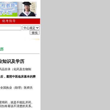
南
|
统考指导
通知
；
2026年1月期终考试及相关通知;
；
关于清理网络学历教育超过最长修业年限学生
历
业知识及学历
药药品目录（化药及生物制
格后，遵照中医临床基本的辨
，全国执业（助理）医师共
理用药，就是不能乱开药、
回扣有着说不清楚的关系。