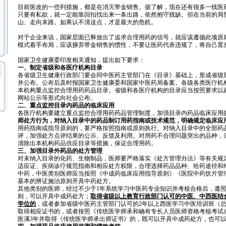
目前医改的一些列措施，都是在消灭带金销售。据了解，现在还有很多一线医
只要有私欲，就一定能靠回扣找出来一条出路，依然抱守残缺。但在当前的局
山、走向末路。如果认不清这点，才是最大的危机。
对于企业来说，国家层面已释放出了追求合理用药的信号，就应该遵循此项原
模式着手布局，应该摒弃带金销售的惯性，不要让医药代表违规了，将自己置
国家卫生健康委印发相关通知，提出如下要求：
一、制定省级和各医疗机构目录
各省级卫生健康行政部门要会同中医药主管部门在《目录》基础上，形成省级
并公布。公布后及时报国家卫生健康委和国家中医药局备案。各级各类医疗机
本机构重点监控合理用药药品目录。省级和各医疗机构的目录应当按照要求以
网站公示等形式向社会公布。
二、重点监控目录内药品的临床应用
各医疗机构要建立重点监控合理用药药品管理制度，加强目录内药品临床应用
师处方行为，对纳入目录中的药品制订用药指南或技术规范，明确规定临床应
用药指南或指导原则的，要严格按照指南或原则执行。对纳入目录中的全部药
评，加强处方点评结果的公示、反馈及利用。对用药不合理问题突出的品种，
清除出本机构药品供应目录等措施，保证合理用药。
三、加强目录外药品的处方管理
对未纳入目录的化药、生物制品，医师要严格落实《处方管理办法》等有关规
适应证、疾病诊疗规范指南和相应处方权限，合理选择药品品种、给药途径和
中药，中医类别医师应当按照《中成药临床应用指导原则》《医院中药饮片管
基本的辨证施治原则开具中药处方。
其他类别的医师，经过不少于1年系统学习中医药专业知识并考核合格后，遵
则，可以开具中成药处方；
取得省级以上教育行政部门认可的中医、中西医结
学位的
，或者参加省级中医药主管部门认可的2年以上西医学习中医培训班（总
取得相应证书的，或者按照《传统医学师承和确有专长人员医师资格考核考试
医满3年并取得《传统医学师承出师证书》的，既可以开具中成药处方，也可