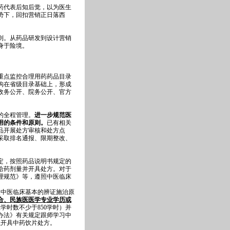
药代表后知后觉，以为医生
势下，回扣营销正日落西
则。从药品研发到设计营销
身于险境。
重点监控合理用药药品目录
构在省级目录基础上，形成
政务公开、院务公开、官方
的全程管理。
进一步规范医
用的条件和原则。
已有相关
品开展处方审核和处方点
采取排名通报、限期整改、
定，按照药品说明书规定的
给药剂量并开具处方。对于
理规范》等，遵照中医临床
照中医临床基本的辨证施治原
合、民族医医学专业学历或
学时数不少于850学时）并
办法》有关规定跟师学习中
以开具中药饮片处方。