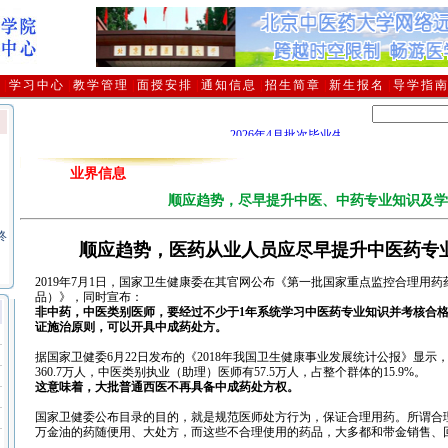
介
|
学习中心
|
教学管理
|
面授安排
|
通知信息
|
招生简章
|
新生报名
|
导学指
2026年4月批次毕业生领取毕业证及档案
业界信息
习
顺应趋势，尽早提升中医、中药专业知识及学
终
顺应趋势，医药从业人员应尽早提升中医药专
、
2019年7月1日，国家卫生健康委在其官网公布《第一批国家重点监控合理用
品）》，同时宣布：
毕
非中药，中医类别医师，要经过不少于1年系统学习中医药专业知识并考核合
证施治原则，可以开具中成药处方。
避
据国家卫健委6月22日发布的《2018年我国卫生健康事业发展统计公报》显示
定
360.7万人，中医类别执业（助理）医师有57.5万人，占整个群体的15.9%。
这意味着，大批普通西医不再具备中成药处方权。
国家卫健委公布目录的目的，就是规范医师处方行为，保证合理用药。所谓合
万金油的药随便用、大处方，而这些不合理使用的药品，大多都和带金销售、