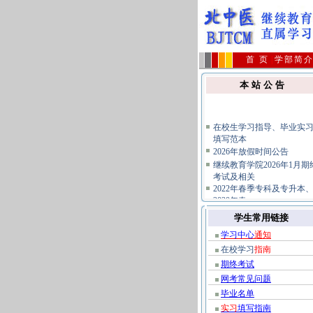
首 页
|
学部简
本 站 公 告
在校生学习指导、毕业实
填写范本
2026年放假时间公告
继续教育学院2026年1月期
考试及相关
2022年春季专科及专升本
2020年春
2026年4月批次毕业生领取
学生常用链接
业证及档案
关于不要购买假冒复习题
学习中心
通知
免上当受骗的公告
在校学习
指南
公共课统考报名及相关规
期终考试
指南
网考常见问题
毕业名单
实习
填写指南