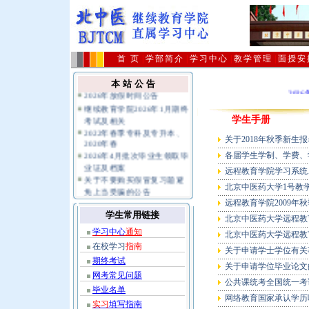
首 页
|
学部简介
|
学习中心
|
教学管理
|
面授安
在校生学习指导、毕业实习
填写范本
本 站 公 告
2026年放假时间公告
202
继续教育学院2026年1月期终
考试及相关
学生手册
2022年春季专科及专升本、
关于2018年秋季新生
2020年春
2026年4月批次毕业生领取毕
各届学生学制、学费、学分
业证及档案
远程教育学院学习系统
关于不要购买假冒复习题避
免上当受骗的公告
北京中医药大学1号教
公共课统考报名及相关规定
远程教育学院2009
指南
学生常用链接
北京中医药大学远程教
学习中心
通知
北京中医药大学远程教
在校学习
指南
关于申请学士学位有关
期终考试
关于申请学位毕业论文
网考常见问题
公共课统考全国统一考
毕业名单
网络教育国家承认学历
实习
填写指南