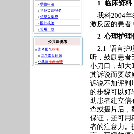
1 临床资料
学位申请
学位英语报名
我科2004年
信息采集费
激反应的患者3
照片核验
常用下载
2 心理护理
公共课统考
2.1 语言
统考报名
指南
听，鼓励患者
网考常见问题
公共课
免考申请
小刀口，却大
其诉说而要鼓
诉说不加评判
的步骤可以好
助患者建立信
查或摄片后，
保证，还可用
者的注意力。