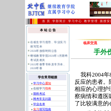
首 页
|
学部简介
|
学习中心
|
教学管理
|
面授安
本 站 公 告
在校生学习指导、毕业实习
临床交流
填写范本
2026年放假时间公告
手外
继续教育学院2026年1月期终
考试及相关
2022年春季专科及专升本、
2020年春
2026年4月批次毕业生领取毕
我科2004年
业证及档案
学生常用链接
关于不要购买假冒复习题避
反应的患者。
学习中心
通知
免上当受骗的公告
相应的心理护
公共课统考报名及相关规定
在校学习
指南
指南
期终考试
察病情和遵医
网考常见问题
了比较满意的
毕业名单
实习
填写指南