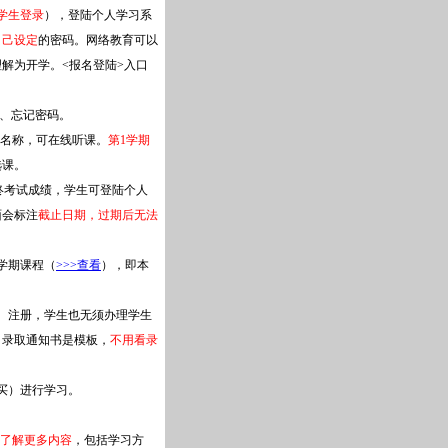
学生登录
），登陆个人学习系
自己设定
的密码。网络教育可以
解为开学。<报名登陆>入口
号、忘记密码。
名称，可在线听课。
第1学期
选课。
布期终考试成绩，学生可登陆个人
面会标注
截止日期，过期后无法
1学期课程（
>>>查看
），即本
、注册，学生也无须办理学生
。录取通知书是模板，
不用看录
买）进行学习。
了解更多内容
，包括学习方