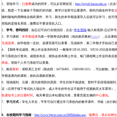
1、登陆学习：
已缴费
成功的同学，可以从官网首页：
http://jxjyxb.bucm.edu.cn
（点击
统，熟悉一下左侧各个导航栏的功能，教学计划里可以看课件。密码为报名时学生
随时随地利用网络在线听课件、学习，新生的本学期选课导入后就可以学习，也可理
登陆的是报名系统，缴费后不要误登此入口。
2、
学号、密码找回
：如忘记可自行在线找回，点击>
学生登陆
-输入框底部-忘记学
3、学习课程
：本学期选课
为第一学期考试的课程（按此购买教材
>>>>
），点击课程
无须选课
，由学校统一定好。选课页面可以查看，无须操作，第二学期才开始自己
4、【
期终考试成绩
、网上作业发布时间】一般每年3月10-20日、9月10-20日发
学习系统自行查询。成绩发布后，很快会发布网上作业。每门课程网上作业列表后
再做
。登陆个人学习系统可以查看。
5、购买
教材
：请联系汇文轩（陈由胜：64736405、13601081163），可以邮购。第
学期选课内的课程，按此自愿购买教材。
6、现场报到、注册：因为疫情防控原因，学生目前不能进校。暂时不安排现场报到
证（仅用于线下考试的入场证件，成人学生的学生证不能用于优惠购买火车票等）
取通知书上的注册时间
。相关事宜以本站通知为准，查看页面左侧的
中心通知
。
7、
学习方式：
学生入学后，平常可自行通过学习系统内的教学课件、书籍（自行购
8、在校期间学习指南
：
http://www.bjtcm.com.cn/2009zhidao.asp
。
缴费后，请从此网址