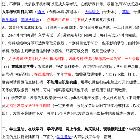
短，不断网，大多数手机都可以完成入学考试、在线听课件等。尽量使用360浏览器
入学考试科目共3科
：
语文
（专科/本科-高起本）、
大学语文
（专升本）、
英语
、专
理学基础
、
管理学原理
）。
点击科目名称，可下载
入学考试复习资料。
A、如某科考试成绩太低，计算机不记录成绩，复习后可重新考试。一旦计算机记录
B、24小时内均可进行入学考试，3门课程先考那门都可以，每科考试1小时内完成。
C、每科成绩60分即可达到录取分数线，个别科目低于60分，也不影响录取，由计
单科成绩自主判断是否达到录取标准。只要可以交费，说明已经录取。
D、
入学考试成绩将计入学生报名档案，因此各科成绩尽量考高一些为宜。一旦录取
（3）
在线缴纳学费：
考试通过、报名资料齐全、通过招生部审核后，学生即被录取
证号码+密码登陆，
在线缴纳
第一学年
学费
。如需录取通知书，可自行下载、打印。
缴费时请用微信直接扫码，
不能用自识别功能
，用手机微信扫描电脑上打开的缴费
习系统获取缴费二维码，可将二维码发送到其他手机，然后用手机扫码缴费。
（4）学费发票：发票为财政部统一格式，pdf格式电子发票，个人姓名抬头（不能
员
定期将发票发送到学生邮箱
（一定要准确，收到发票后及时存到本地或打印，以
回）。发票不是随时下发，可能1-3个月内分批发送或者当次招生结束后统一发送。
二、学生登陆、在线学习、学习课程、网上作业、购买教材、现场报到注册：
学部
上面的是快捷登陆窗口，下面的<
学生登陆
>内可以找回学号、密码。