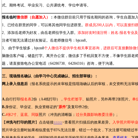
式、期终考试、毕业实习、公共课统考、学位申请等。
报名临时
微信群（自愿加入）
：
本微信群目前只用于报名期间的咨询，学生自愿加
1、已经在群里的同学，可以将其他同学拉进群里。
群成员200人以内，可以直接扫
2、添加岳老师为好友，由岳老师拉学生入群。
添加好友时须注明：姓名-报名专业
注者可能无法通过好友验证。岳老师微信号：bjtcm8。
3、 由于学生较多，bjtcm8
个人微信不提供学生相关事宜咨询，进群后可直接删除微
脑微信客户端，键盘打字。离开办公室，微信多了手机回复不方便，不像学生跟老师
题，请直接致电办公室电话（64286738、64284316）咨询，便于沟通。
三、现场报名确认（由学习中心完成确认、招生部审核）：
网上录入信息后
（报名系统提示的未审核是指现场确认后的审核，未交资料无法审
A.
自行打印
报名表
2份（A4纸打印），
学生栏签字
、贴照片，另外再带2张照片。
单
B.
身份证、毕业证、执业资格证的“
原件
”及复印件2份;
C.
4张2寸、蓝底、同版
照片（冲洗的清晰版；
过分美颜影响教委注册
）;
【
冲洗与打印的照片
】点击链接
>>>>
>查看照片扫描后的效果差异。
入学照片即毕
照片毕业注册时如果相似度低于85%无法注册，错过一个批次，下次注册可能错过
D.
报考专升本的学生，须同时提供专科学历的学历证书电子备案表-
--查看样本
。下