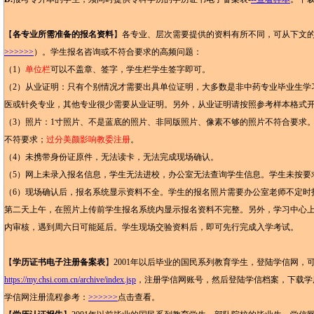
【
各专业所需准备的报名资料
】各专业、层次需要提供的资料有所不同，可从下文的
>>>>>>
）。学生报名咨询或不符合要求的高频问题：
（1）
单位栏
可以不盖章、签字，学生栏学生签字即可。
（2）从业证明：只有个别情况才需要出具单位证明，大多数是非中药专业毕业生学
医或针灸专业，其他专业很少需要从业证明。另外，从业证明请按照参考样本格式
（3）照片：1寸照片、不是蓝底的照片、非同版照片、像素不够的照片不符合要求
不符要求；
过分美颜影响教委注册
。
（4）未携带身份证原件，无法读卡，无法完成现场确认。
（5）网上未录入报名信息，学生无法进校，办公室无法查询学生信息。学生未按要
（6）现场确认后，报名系统显示资料不全。学生的报名照片需要办公室老师不定时
第二天上午，在照片上传前学生报名系统内显示报名资料不完整。另外，学习中心上传
内审核，遇到周六日可能延后。学生现场交验资料后，即可先行完成入学考试。
【
学历证书电子注册备案表
】2001年以后毕业的国民系列教育学生，登陆学信网，
https://my.chsi.com.cn/archive/index.jsp
，注册学信网账号，然后登陆学信档案，下载学
学信网注册流程参考：
>>>>>>
点击查看。