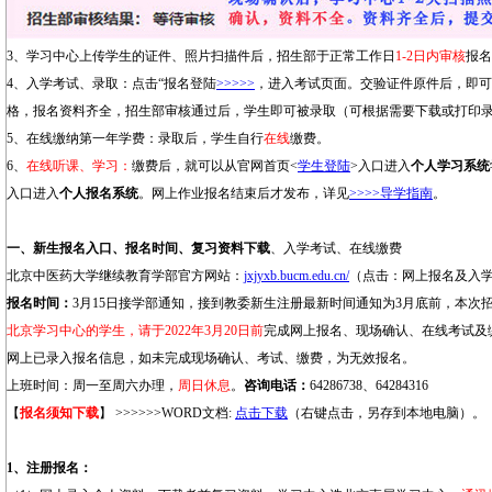
3、学习中心上传学生的证件、照片扫描件后，招生部于正常工作日
1-2日内审核
报名
4、入学考试、录取：点击“报名登陆
>>>>>
，进入考试页面。交验证件原件后，即可
格，报名资料齐全，招生部审核通过后，学生即可被录取（可根据需要下载或打印
5、在线缴纳第一年学费：录取后，学生自行
在线
缴费。
6、
在线听课、学习：
缴费后，就可以从官网首页<
学生登陆
>入口进入
个人学习系统
入口进入
个人报名系统
。网上作业报名结束后才发布，详见
>>>>导学指南
。
一、新生报名入口、报名时间、复习资料下载
、入学考试、在线缴费
北京中医药大学继续教育学部官方网站：
jxjyxb.bucm.edu.cn/
（点击：网上报名及入
报名时间：
3月15日接学部通知，接到教委新生注册最新时间通知为3月底前，本次招
北京学习中心的学生，请于2022年3月20日前
完成网上报名、现场确认、在线考试及
网上已录入报名信息，如未完成现场确认、考试、缴费，为无效报名。
上班时间：周一至周六办理，
周日休息
。
咨询电话：
64286738、64284316
【
报名须知下载
】 >>>>>>WORD文档:
点击下载
（右键点击，另存到本地电脑）。
1、注册报名：