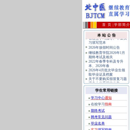
首 页
|
学部简
在校生学习指导、毕业实
本 站 公 告
习填写范本
2026年放假时间公告
继续教育学院2026年1月
期终考试及相关
2022年春季专科及专升
本、2020年春
2026年4月批次毕业生领
取毕业证及档案
关于不要购买假冒复习题
避免上当受骗的公告
公共课统考报名及相关规
定指南
学生常用链接
学习中心
通知
在校学习
指南
期终考试
网考常见问题
毕业名单
实习
填写指南