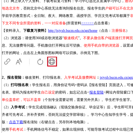
（1）网上录入个人资料、下载考前复习资料：学习中心选北京直属学习中心，
通讯
地选北京市
，否则北京中心系统无法查询到报名信息。报名学生的
户籍可以不在北
学前学历教育形式：全日制、夜大、网络教育、函授学历、学历文凭考试等都属于
下文不同专业所需的资料，一一对应准备
(所需资料
>>>>>>
点击查看）
【资料录入、
下载复习资料
】
http://jxjyxb.bucm.edu.cn/api/home
（点击：
注册报名
）
（2）浏览器：请使用360或谷歌浏览器“
极速模式
”。
不要从微信客户端直接打开网页
息、无法缴费等问题。手机微信打开网址后可切换、
使用手机自带的浏览器
，设置
打开的网址，点击左上角圆形图标网络可以切换。示例见下图。
2、报名登陆：
修改资料、打印报名表、
入学考试及缴费网址
：
jxjyxb.bucm.edu.cn/ap
（1）
打印报名表：
学生报名后，用身份证号码+密码从【报名登陆】页面进入，可
名表。密码为报名时学生
自己设定
的密码，如忘记点击<
报名登陆
>网址内登陆窗口
单位盖章栏，可以不盖章
（个别专业需要证明，需要另外开具）。学生栏学生签字
（2）
入学考试：
学生完成现场确认（现场交验身份证、毕业证等）后，学生即可开
齐者可先考试，并补齐资料，否则无法提交学部审核）。学习中心告知学生学号，
版：
点击下载
报名须知（右键点击，另存到本地电脑）。
使用
手机考试
：手机网络信号不稳定，如果出现掉线，可能导致考试过程中出现已