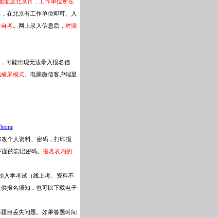
地址选北京市，工作单位所在
京
，在北京有工作单位即可。入
非自考
。网上录入信息后，
对照
，可能出现无法录入报名信
成
横屏模式
。电脑微信客户端里
i/home
修改个人资料、密码，打印报
下面的忘记密码。
报名表内的
。
始入学考试（线上考、资料不
提供报名须知，也可以下载电子
答题目丢失问题。如果答题时间