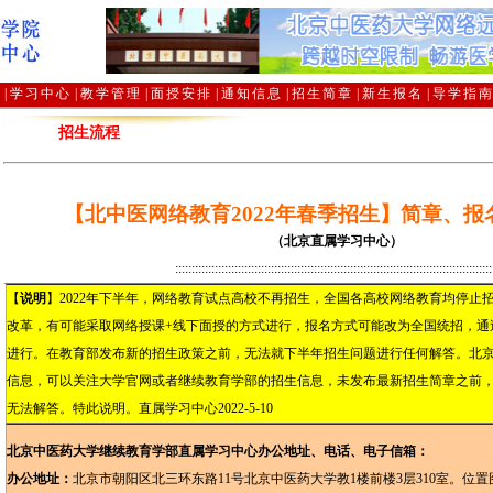
介
|
学习中心
|
教学管理
|
面授安排
|
通知信息
|
招生简章
|
新生报名
|
导学指
招生流程
【北中医网络教育2022年春季招生】
简章、报
（北京直属学习中心）
::::::::::::::::::::::::::::::::::::::::::::::::::::::::::::::::::::::::::::::::::::::::::::::::
【
说明
】2022年下半年，网络教育试点高校不再招生，全国各高校网络教育均停止
改革，有可能采取网络授课+线下面授的方式进行，报名方式可能改为全国统招，通
进行。在教育部发布新的招生政策之前，无法就下半年招生问题进行任何解答。北
信息，可以关注大学官网或者继续教育学部的招生信息，未发布最新招生简章之前
无法解答。特此说明。直属学习中心2022-5-10
北京中医药大学继续教育学部直属学习中心办公地址、电话、电子信箱：
办公地址：
北京市朝阳区北三环东路11号北京中医药大学教1楼前楼3层310室。位置