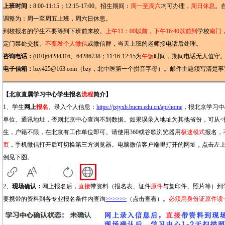
上班时间：
8:00-11:15；12:15-17:00。招生期间：
周一至周六
均可办理，
周日休息
。自
调整为：周一至周五上班，周六日休息。
到校报名的学生不要等到下班前来校。
上午11：00以前，下午16:40以前到
学校
南门
定门禁处交接。
不要发个人微信
或微信群，当天上班的老师接电话后处理。
咨询电话：
(010)64284316、64286738；11:16-12:15为
午饭
时间，期间电话无人值守
电子信箱：
bzy425@163.com（bzy，北中医第一个拼音字母）。邮件主题须写清楚
【北京直属学习中心学生报名
流程
简介】
1、学生
网上
报名
、录入个人信息：
https://jxjyxb.bucm.edu.cn/api/home
，报北京学习中
单位、通讯地址，否则北京中心查询不到数据。如果误录入地址为其他省份，可从<
生，户籍不限，在北京有工作单位即可。请使用360或谷歌浏览器用
极速模式
报名，
页
，手机微信打开后可切换第三方浏览器。电脑微信客户端里打开的网址，点击左
例见下图。
2、
现场确认
：
网上报名后，
直接
带资料（报名表、证件
原件
与复印件、照片等）到
要携带的资料到各专业报名条件内查询
>>>>>>
（点击查看）。
必须用身份证原件读