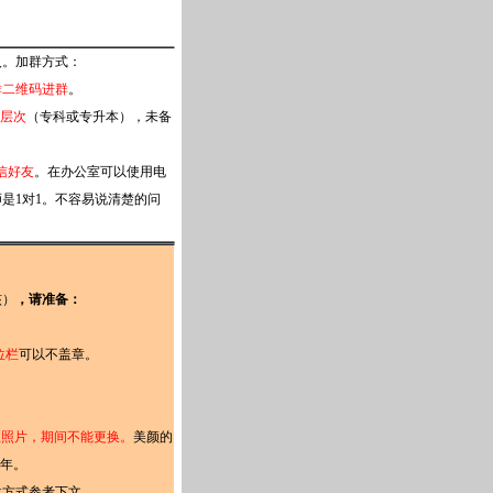
入。加群方式：
群二维码进群
。
及层次
（专科或专升本）
，未备
信好友
。在办公室可以使用电
是1对1。不容易说清楚的问
核）
，请准备：
位栏
可以不盖章。
业照片，期间不能更换。
美颜的
半年。
载方式参考下文。