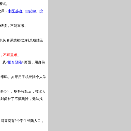
考试。
业课（
中医基础
、
中药学
、
护
成绩，不能重考。
算机阅卷系统根据3科总成绩及
，不可重考
。
。从<
报名登陆
>页面，用身份
二维码。如果用手机登陆个人学
开单位）。财务收款后，技术人
免时间长了不慎删除，无法找
官网首页有2个学生登陆入口，