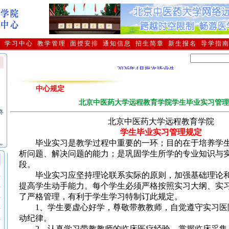
介
|
学习中心
|
教学管理
|
面授安排
|
通知信息
|
招生简章
|
新生报名
|
导学指
2026年4月批次毕业生领取毕业证及档案通
习
中心规定
北京中医药大学远程教育学院学生毕业实习管理
终
北京中医药大学远程教育学院
、
学生毕业实习管理规定
毕业实习是教学过程中重要的一环；目的在于培养学生
毕
析问题、解决问题的能力；是巩固学生所学的专业知识与
避
段。
毕业实习应坚持理论联系实际的原则，加强基础理论和
定
提高学生动手能力。每个学生必须严格按照实习大纲、实
了严格管理，有利于学生学习特制订此规定。
1、学生要虚心好学，尊敬带教教师，自觉遵守实习医
动纪律。
2、认真学习带教教师的临床医疗经验，掌握临床采集