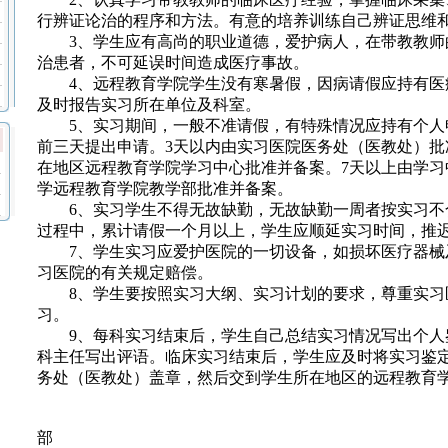
行辨证论治的程序和方法。有意的培养训练自己辨证思维
3、学生应有高尚的职业道德，爱护病人，在带教教师
治患者，不可延误时间造成医疗事故。
4、远程教育学院学生没有寒暑假，因病请假应持有医
及时报告实习所在单位及科室。
5、实习期间，一般不准请假，有特殊情况应持有个人
前三天提出申请。3天以内由实习医院医务处（医教处）批
在地区远程教育学院学习中心批准并备案。7天以上由学习
学远程教育学院教学部批准并备案。
6、实习学生不得无故缺勤，无故缺勤一周者按实习不
过程中，累计请假一个月以上，学生应顺延实习时间，推
7、学生实习应爱护医院的一切设备，如损坏医疗器械
习医院的有关规定赔偿。
8、学生要按照实习大纲、实习计划的要求，尊重实习
习。
9、每科实习结束后，学生自己总结实习情况写出个人
科主任写出评语。临床实习结束后，学生应及时将实习鉴
务处（医教处）盖章，然后交到学生所在地区的远程教育
远程教育学院
部