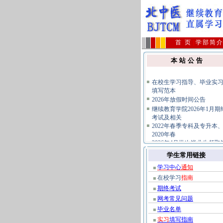
首 页
|
学部简
本 站 公 告
在校生学习指导、毕业实
填写范本
2026年放假时间公告
继续教育学院2026年1月期
考试及相关
2022年春季专科及专升本
2020年春
2026年4月批次毕业生领取
业证及档案
学生常用链接
关于不要购买假冒复习题
免上当受骗的公告
学习中心
通知
公共课统考报名及相关规
在校学习
指南
指南
期终考试
网考常见问题
毕业名单
实习
填写指南