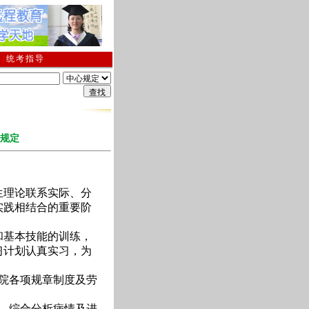
南
|
统考指导
知
；
2026年1月期终考试及相关通知;
；
关于清理网络学历教育超过最长修业年限学生
规定
理论联系实际、分
实践相结合的重要阶
基本技能的训练，
习计划认真实习，为
院各项规章制度及劳
、综合分析病情及进