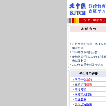
首 页
|
学部简
本 站 公 告
在校生学习指导、毕业实
填写范本
2026年放假时间公告
继续教育学院2026年1月期
考试及相关
2022年春季专科及专升本
2020年春
2026年4月批次毕业生领取
学生常用链接
业证及档案
学习中心
通知
关于不要购买假冒复习题
免上当受骗的公告
在校学习
指南
公共课统考报名及相关规
期终考试
指南
网考常见问题
毕业名单
实习
填写指南