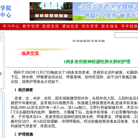
介
|
学习中心
|
教学管理
|
面授安排
|
通知信息
|
招生简章
|
新生报名
|
导学指
北京中医药大学远程教育学院2006年报
临床交流
习
1例多发伤致神经源性肺水肿的护理
终
我科于2002年11月27日晚收治了1例多发伤患者
。患者肝右后叶破裂。右颞部
下疝、肺水肿、呼吸窘迫综合征、呼吸衰竭、创伤性湿肺。由于治疗措施正确
出院，现将护理体会介绍如下。
、
1 病历摘要
毕
患者，女，40岁，农民，因车祸致腰背部外伤，头部外伤入院。入院时血压偏低90
腹腔中等量积血、血常规示白细胞升高，快速建立静脉通道补液,急做术前准备
避
积血2000 ml,肝右后叶有一长5 cm、深3 cm裂口。立即行肝破裂修补术。术后
CT示右颞部颅内血肿、脑挫伤、大脑镰下疝，急做术前准备，行去骨瓣颅内
定
术。于开颅术后4 h，患者突然出现神经源性肺水肿、呼吸窘迫、呼吸衰竭，
极对症治疗。48 h后症状缓解，停用呼吸机。经过积极抢救患者血压恢复、生
利拔除气管套管，痊愈出院。
2 护理措施