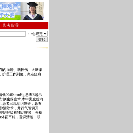
南
|
统考指导
名已截止，入学考试安排在6月25日，地点在教学楼前、后楼及科研楼；5月28号后可以
颅内血肿、脑挫伤、大脑镰
，护理工作到位，患者痊愈
/60 mmHg,急查B超示
行剖腹探查术,术中见腹腔内
34 h患者出现意识障碍，急查
血肿清除术，并行气管切开
立即给呼吸机辅助呼吸、并积
命体征平稳，意识清楚，顺