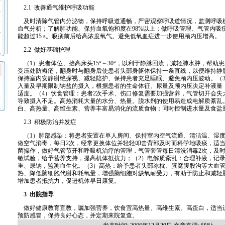
2.1 改善通气维护呼吸功能
及时清除气管内分泌物，保持呼吸道通畅，严密观察呼吸道情况，监测呼吸
血气分析；了解肺功能、保持血氧饱和度在98%以上；做呼吸管理、气管内吸
能超过15 s。吸痰前后给高浓度氧气。避免低氧血症进一步使用颅内压增高。
2.2 做好基础护理
（1）患者体位、抬高床头15°～30°，以利于静脉回流，减轻肺水肿，帮助患者
受压处防褥疮，翻身时与翻身后使患者头部身躯体保持一条直线，以便维持静
保持室内安静谢绝探视、减轻陪护、保持患者充足睡眠、避免颅内压波动。（
入量及早期限制钠盐的摄入，根据患者的生命体征、尿量及颅内压决定补液量
适度。（4）饮食管理：患者2次手术、伤口修复需要加强营养，气管切开会失
导致摄入不足。高热消耗大量的水分、热量。脱水剂的使用易造成电解质紊乱
白、高热量、高维生素、营养丰富易消化的流质食物；同时控制进水量及食盐
2.3 积极防治并发症
（1）肺部感染：将患者安置在单人房间、保持室内空气流通、清洁温、湿度
做空气消毒，每日2次，经常更换体位并轻轻叩击背部及时而科学地吸痰，适
菌操作，做好气管节开和呼吸机治疗的管理，气管套管每日清洗消毒2次，及
敏试验，给予营养支持，提高机体抵抗力；（2）电解质紊乱：合理补液，记录2
重、尿钠，监测血生化。（3）高热：给予患者头部冰枕、腋窝腹股沟等大血
热、降低脑细胞代谢和耗氧量，增强脑细胞对缺氧耐受力，有助于防止和减轻
增加患者抵抗力，促进机体早日康复。
3 出院指导
做好健康教育宣教，嘱加强营养，饮食宜高热量、高维生素、高蛋白，适当
预防感冒，保持良好心态，并定期来院复查。