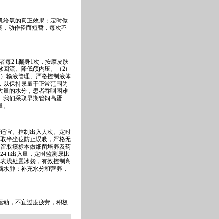
机给氧的真正效果；定时做
痰，动作轻而短暂，每次不
每2 h翻身1次，按摩皮肤
脉回流、降低颅内压。（2）
3）输液管理、严格控制液体
，以保持尿量于正常范围为
大量的水分，患者吞咽困难
。我们采取早期管饲高蛋
量。
适宜。控制出入人次。定时
当取半坐位防止误吸，严格无
时留取痰标本做细菌培养及药
4 h出入量，定时监测尿比
管表浅处置冰袋，有效控制高
脑水肿：补充水分和营养，
运动，不宜过度疲劳，积极