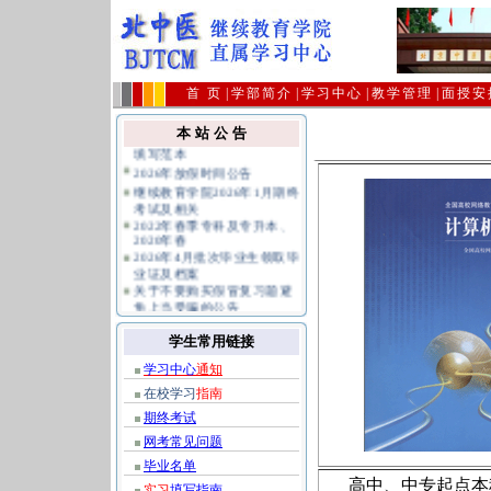
首 页
|
学部简介
|
学习中心
|
教学管理
|
面授安
在校生学习指导、毕业实习
本 站 公 告
填写范本
2026年放假时间公告
继续教育学院2026年1月期终
考试及相关
2022年春季专科及专升本、
2020年春
2026年4月批次毕业生领取毕
业证及档案
关于不要购买假冒复习题避
免上当受骗的公告
公共课统考报名及相关规定
指南
学生常用链接
学习中心
通知
在校学习
指南
期终考试
网考常见问题
毕业名单
高中、中专起点本
实习
填写指南